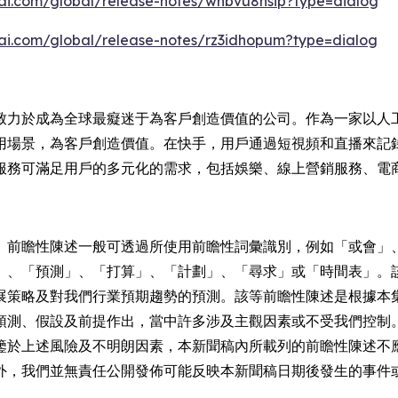
ngai.com/global/release-notes/whbvu8hsip?type=dialog
ngai.com/global/release-notes/rz3idhopum?type=dialog
致力於成為全球最癡迷于為客戶創造價值的公司。作為一家以人
用場景，為客戶創造價值。在快手，用戶通過短視頻和直播來記
服務可滿足用戶的多元化的需求，包括娛樂、線上營銷服務、電
。前瞻性陳述一般可透過所使用前瞻性詞彙識別，例如「或會」
」、「預測」、「打算」、「計劃」、「尋求」或「時間表」。
展策略及對我們行業預期趨勢的預測。該等前瞻性陳述是根據本
預測、假設及前提作出，當中許多涉及主觀因素或不受我們控制
鑒於上述風險及不明朗因素，本新聞稿內所載列的前瞻性陳述不
外，我們並無責任公開發佈可能反映本新聞稿日期後發生的事件