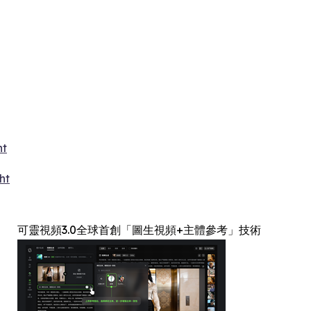
ht
ht
可靈視頻3.0全球首創「圖生視頻+主體參考」技術