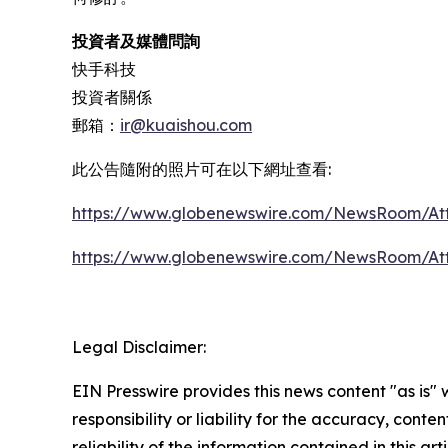
投資者及媒體問詢
快手科技
投資者關係
郵箱：
ir@kuaishou.com
此公告隨附的照片可在以下網址查看:
https://www.globenewswire.com/NewsRoom/At
https://www.globenewswire.com/NewsRoom/At
Legal Disclaimer:
EIN Presswire provides this news content "as is"
responsibility or liability for the accuracy, conte
reliability of the information contained in this ar