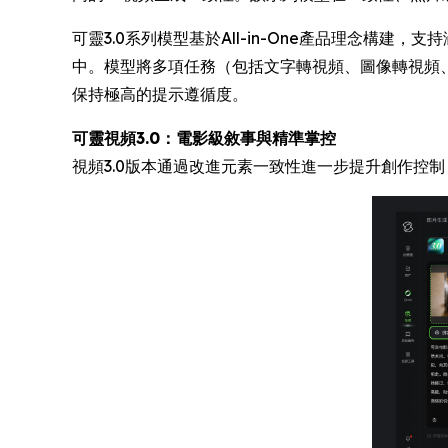
可靈3.0系列模型基於All-in-One產品理念
中。模型將多項任務（包括文字轉視頻、圖像轉視頻
保持極高的提示遵循度。
可靈視頻3.0：電影級敘事與精準掌控
視頻3.0版本通過改進元素一致性進一步提升創作控