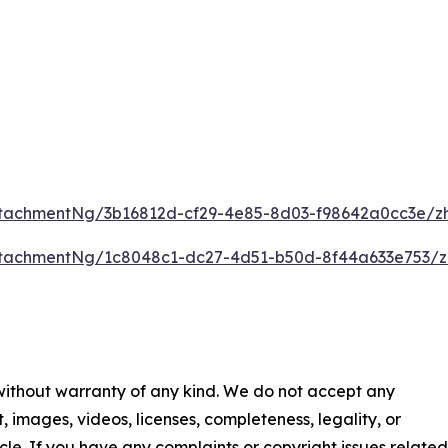
tachmentNg/3b16812d-cf29-4e85-8d03-f98642a0cc3e/z
tachmentNg/1c8048c1-dc27-4d51-b50d-8f44a633e753/z
 without warranty of any kind. We do not accept any
nt, images, videos, licenses, completeness, legality, or
ticle. If you have any complaints or copyright issues related