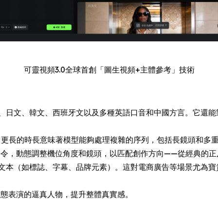
可靈視頻3.0全球首創「圖生視頻+主體參考」技術
、日文、韓文、西班牙文以及多種英語口音和中國方言。它還能
生成。更長的時長意味著模型能夠處理複雜的序列，包括長鏡頭和多
的指令，動態調整機位角度和鏡頭，以匹配創作方向——從經典的
文本（如標誌、字幕、品牌元素）。這對電商廣告等場景尤為寶貴
動態表演的逼真人物，提升整體真實感。