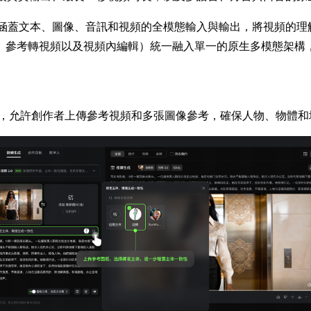
構建，支持涵蓋文本、圖像、音訊和視頻的全模態輸入與輸出，將視頻
、參考轉視頻以及視頻內編輯）統一融入單一的原生多模態架構
制，允許創作者上傳參考視頻和多張圖像參考，確保人物、物體