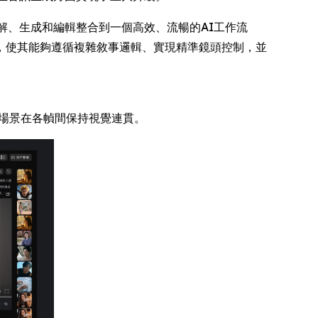
的理解、生成和編輯整合到一個高效、流暢的AI工作流
，使其能夠遵循複雜敘事邏輯、實現精準鏡頭控制，並
和場景在各幀間保持視覺連貫。