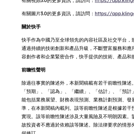
有關視頻3.0的更多資訊，請訪問：
https://app.kli
有關圖片3.0的更多資訊，請訪問：
https://app.kli
關於快手
快手作為中國乃至全球領先的內容社區及社交平台，
通過持續的技術創新和產品升級，不斷豐富服務和應
容創作者和企業緊密合作，快手提供的技術、產品和
前瞻性聲明
除過往事實的陳述外，本新聞稿載有若干前瞻性陳述
「預期」、「認為」、「繼續」、「估計」、「預計
能包括業務展望、財務表現預測、業務計劃預測、發
準，在本新聞稿內載列。該等前瞻性陳述是根據若干
實現。該等前瞻性陳述涉及大量風險及不明朗因素。
故投資者不應過於依賴該等陳述。除法律要求的情形
何修訂。